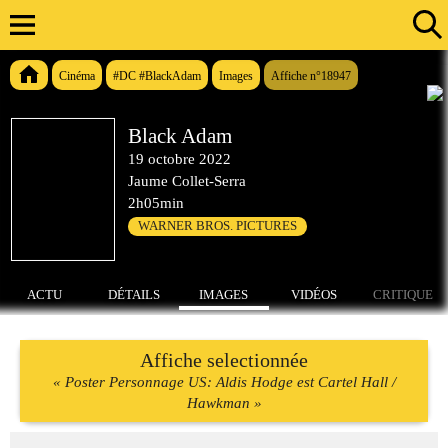
Cinéma
#DC #BlackAdam
Images
Affiche n°18947
Black Adam
19 octobre 2022
Jaume Collet-Serra
2h05min
WARNER BROS. PICTURES
ACTU
DÉTAILS
IMAGES
VIDÉOS
CRITIQUE
Affiche selectionnée
« Poster Personnage US: Aldis Hodge est Cartel Hall /
Hawkman »