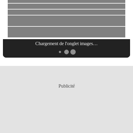
Chargement de l'onglet
images
…
Publicité