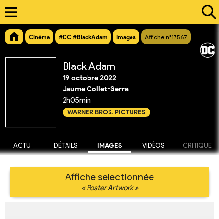
Cinéma
#DC #BlackAdam
Images
Affiche n°17567
Black Adam
19 octobre 2022
Jaume Collet-Serra
2h05min
WARNER BROS. PICTURES
ACTU
DÉTAILS
IMAGES
VIDÉOS
CRITIQUE
Affiche selectionnée
« Poster Artwork »