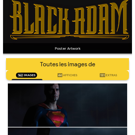
Poster Artwork
Toutes les images de
162
IMAGES
44
AFFICHES
131
EXTRAS