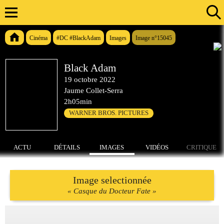
Cinéma
#DC #BlackAdam
Images
Image n°15045
Black Adam
19 octobre 2022
Jaume Collet-Serra
2h05min
WARNER BROS. PICTURES
ACTU
DÉTAILS
IMAGES
VIDÉOS
CRITIQUE
Image selectionnée
« Casque du Docteur Fate »