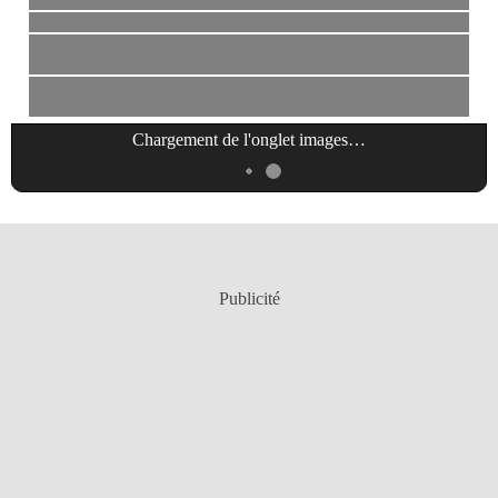
Chargement de l'onglet
images
…
Publicité