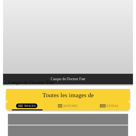
Casque du Docteur Fate
Toutes les images de
162
IMAGES
44
AFFICHES
131
EXTRAS