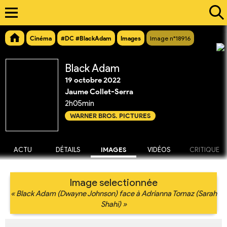
Cinéma
#DC #BlackAdam
Images
Image n°18916
Black Adam
19 octobre 2022
Jaume Collet-Serra
2h05min
WARNER BROS. PICTURES
ACTU
DÉTAILS
IMAGES
VIDÉOS
CRITIQUE
Image selectionnée
« Black Adam (Dwayne Johnson) face à Adrianna Tomaz (Sarah
Shahi) »