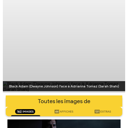
Black Adam (Dwayne Johnson) face à Adrianna Tomaz (Sarah Shahi)
Toutes les images de
162
IMAGES
44
AFFICHES
131
EXTRAS