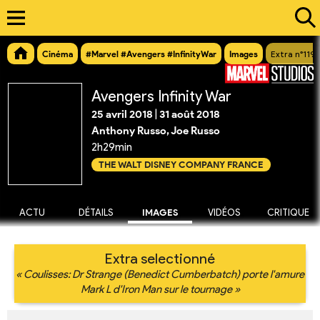
Cinéma
#Marvel #Avengers #InfinityWar
Images
Extra n°119
Avengers Infinity War
25 avril 2018
|
31 août 2018
Anthony Russo, Joe Russo
2h29min
THE WALT DISNEY COMPANY FRANCE
ACTU
DÉTAILS
IMAGES
VIDÉOS
CRITIQUE
Extra selectionné
« Coulisses: Dr Strange (Benedict Cumberbatch) porte l'amure
Mark L d'Iron Man sur le tournage »