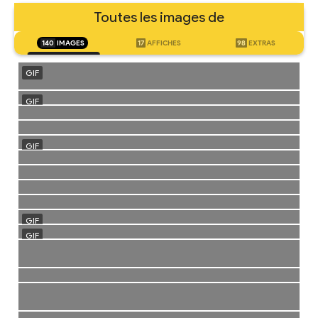
Toutes les images de
140
IMAGES
17
AFFICHES
98
EXTRAS