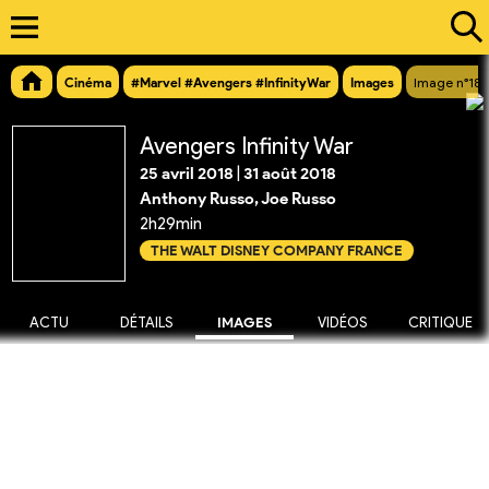
Cinéma
#Marvel #Avengers #InfinityWar
Images
Image n°183
Avengers Infinity War
25 avril 2018
|
31 août 2018
Anthony Russo, Joe Russo
2h29min
THE WALT DISNEY COMPANY FRANCE
ACTU
DÉTAILS
IMAGES
VIDÉOS
CRITIQUE