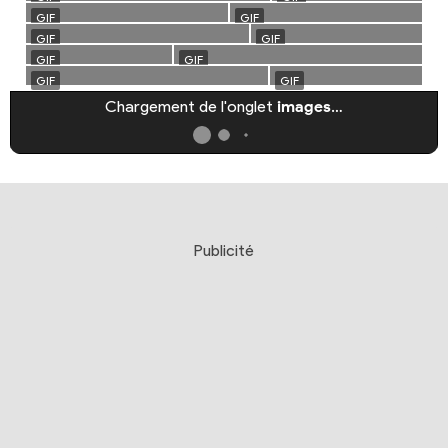
Chargement de l'onglet
images
…
Publicité