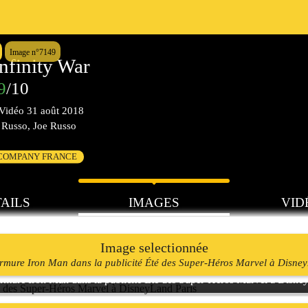
Image n°7149
nfinity War
9
/10
Vidéo
31 août 2018
Russo, Joe Russo
 COMPANY FRANCE
AILS
IMAGES
VID
Image selectionnée
rmure Iron Man dans la publicité Été des Super-Héros Marvel à Disne
rmure Iron Man dans la publicité Été des Super-Héros Marvel à Disne