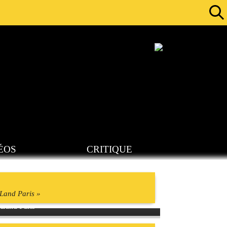
ÉOS
CRITIQUE
yLand Paris »
yLand Paris