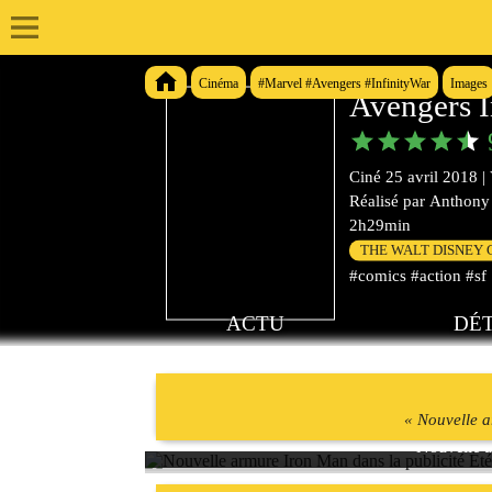
Cinéma
#Marvel #Avengers #InfinityWar
Images
Avengers I
Ciné
25 avril 2018
|
Réalisé par
Anthony 
2h29min
THE WALT DISNEY
#comics #action #sf
ACTU
DÉT
« Nouvelle a
Nouvelle a