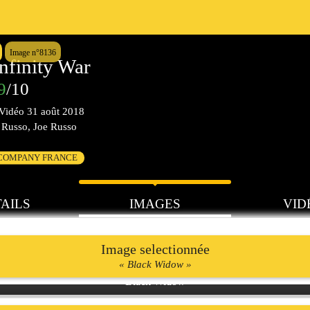
Image n°8136
nfinity War
9
/10
Vidéo
31 août 2018
Russo, Joe Russo
 COMPANY FRANCE
AILS
IMAGES
VID
Image selectionnée
« Black Widow »
Black Widow