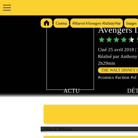
Cinéma
#Marvel #Avengers #InfinityWar
Images
Avengers I
Ciné
25 avril 2018
|
Réalisé par
Anthony 
2h29min
THE WALT DISNEY
#comics #action #sf
ACTU
DÉT