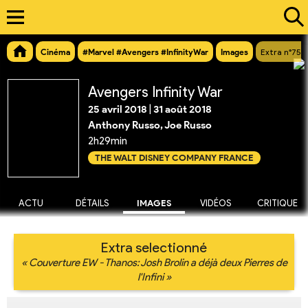
Cinéma
#Marvel #Avengers #InfinityWar
Images
Extra n°757
Avengers Infinity War
25 avril 2018
|
31 août 2018
Anthony Russo, Joe Russo
2h29min
THE WALT DISNEY COMPANY FRANCE
ACTU
DÉTAILS
IMAGES
VIDÉOS
CRITIQUE
Extra selectionné
« Couverture EW - Thanos: Josh Brolin a déjà deux Pierres de
l'Infini »