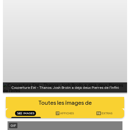
Couverture EW - Thanos: Josh Brolin a déjà deux Pierres de l'Infini
Toutes les images de
140
IMAGES
17
AFFICHES
98
EXTRAS