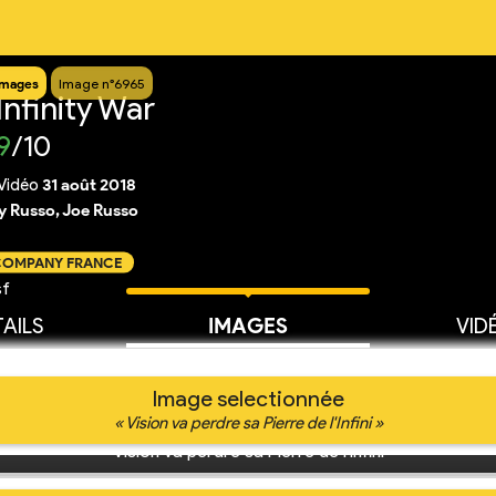
Images
Image n°6965
nfinity War
9
/10
Vidéo
31 août 2018
 Russo, Joe Russo
 COMPANY FRANCE
sf
AILS
IMAGES
VID
Image selectionnée
« Vision va perdre sa Pierre de l'Infini »
Vision va perdre sa Pierre de l'Infini