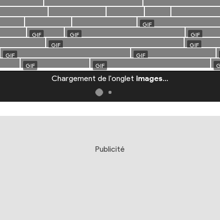
Chargement de l'onglet
images
…
Publicité