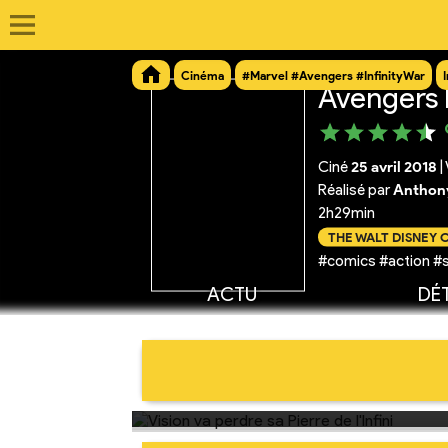
Cinéma
#Marvel #Avengers #InfinityWar
Avengers I
Ciné
25 avril 2018
|
Réalisé par
Anthony
2h29min
THE WALT DISNEY
#comics #action #
ACTU
DÉT