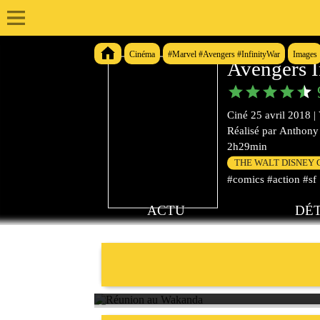
Cinéma
#Marvel #Avengers #InfinityWar
Images
Avengers I
Ciné
25 avril 2018
|
Réalisé par
Anthony 
2h29min
THE WALT DISNEY
#comics #action #sf
ACTU
DÉT