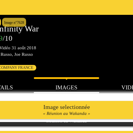
Image n°7628
nfinity War
9
/10
Vidéo
31 août 2018
Russo, Joe Russo
 COMPANY FRANCE
AILS
IMAGES
VID
Image selectionnée
« Réunion au Wakanda »
Réunion au Wakanda