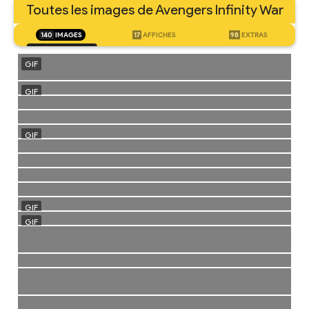
Toutes les images de Avengers Infinity War
140
IMAGES
17
AFFICHES
98
EXTRAS