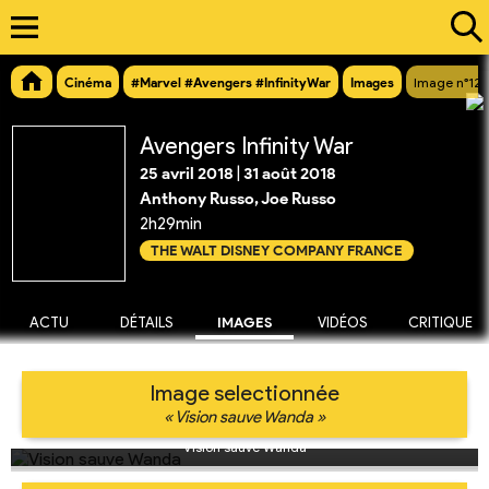
Cinéma
#Marvel #Avengers #InfinityWar
Images
Image n°12
Avengers Infinity War
25 avril 2018
|
31 août 2018
Anthony Russo, Joe Russo
2h29min
THE WALT DISNEY COMPANY FRANCE
ACTU
DÉTAILS
IMAGES
VIDÉOS
CRITIQUE
Image selectionnée
« Vision sauve Wanda »
Vision sauve Wanda