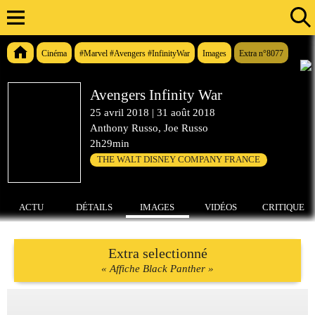
Cinéma
#Marvel #Avengers #InfinityWar
Images
Extra n°8077
Avengers Infinity War
25 avril 2018
|
31 août 2018
Anthony Russo, Joe Russo
2h29min
THE WALT DISNEY COMPANY FRANCE
ACTU
DÉTAILS
IMAGES
VIDÉOS
CRITIQUE
Extra selectionné
« Affiche Black Panther »