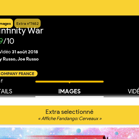
Images
Extra n°7652
nfinity War
9
/10
Vidéo
31 août 2018
 Russo, Joe Russo
 COMPANY FRANCE
sf
AILS
IMAGES
VID
Extra selectionné
« Affiche Fandango: Cerveaux »