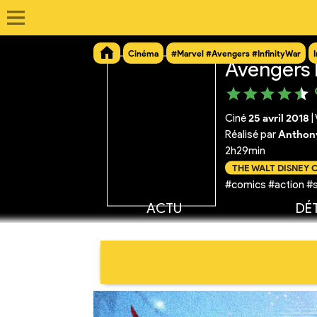
Cinéma
#Marvel #Avengers #InfinityWar
Avengers I
Ciné
25 avril 2018
|
Réalisé par
Anthony
2h29min
THE WALT DISNEY
#comics #action #
ACTU
DÉT