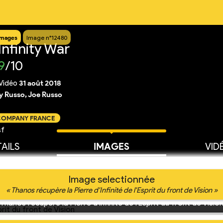
Images
Image n°12480
nfinity War
9
/10
Vidéo
31 août 2018
 Russo, Joe Russo
 COMPANY FRANCE
sf
AILS
IMAGES
VID
Image selectionnée
« Thanos récupère la Pierre d'Infinité de l'Esprit du front de Vision »
Thanos récupère la Pierre d'Infinité de l'Esprit du front de Visio