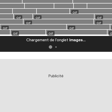
Chargement de l'onglet
images
…
Publicité