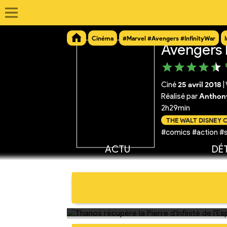
Cinéma
#Marvel #Avengers #InfinityWar
Avengers I
Ciné
25 avril 2018
|
Réalisé par
Anthony
2h29min
THE WALT DISNEY
#comics #action #
ACTU
DÉT