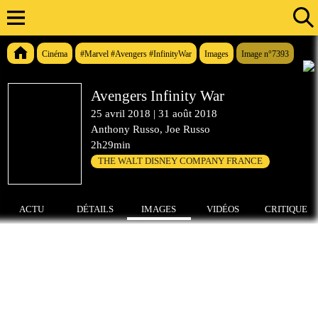
Cinéma
#Marvel #Avengers #InfinityWar
Images
Image n°7393
Avengers Infinity War
25 avril 2018
|
31 août 2018
Anthony Russo, Joe Russo
2h29min
THE WALT DISNEY COMPANY FRANCE
ACTU
DÉTAILS
IMAGES
VIDÉOS
CRITIQUE