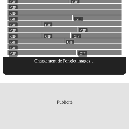
Chargement de l'onglet
images
…
Publicité