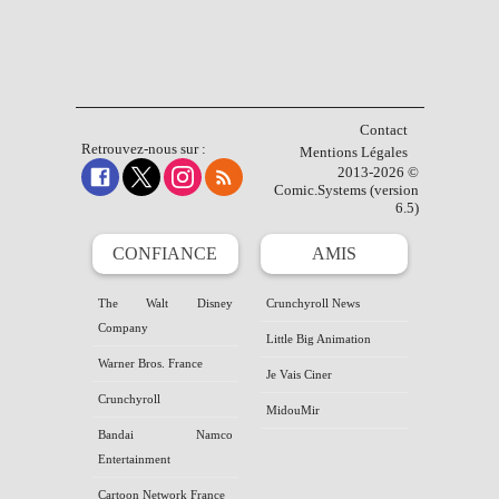
Contact
Retrouvez-nous sur :
Mentions Légales
2013-2026 ©
Comic.Systems (version
6.5)
CONFIANCE
AMIS
The Walt Disney
Crunchyroll News
Company
Little Big Animation
Warner Bros. France
Je Vais Ciner
Crunchyroll
MidouMir
Bandai Namco
Entertainment
Cartoon Network France