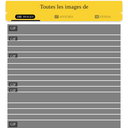
Toutes les images de
140
IMAGES
17
AFFICHES
98
EXTRAS