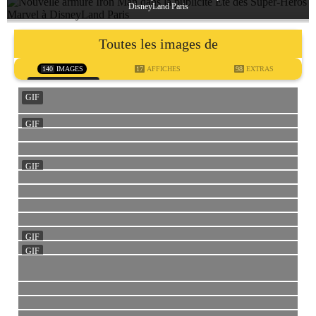
DisneyLand Paris
Toutes les images de
140
IMAGES
17
AFFICHES
98
EXTRAS