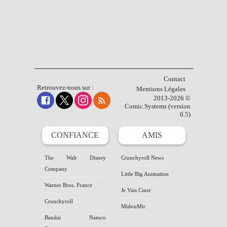
Contact
Retrouvez-nous sur :
Mentions Légales
2013-2026 ©
Comic.Systems (version
6.5)
CONFIANCE
AMIS
The Walt Disney
Crunchyroll News
Company
Little Big Animation
Warner Bros. France
Je Vais Ciner
Crunchyroll
MidouMir
Bandai Namco