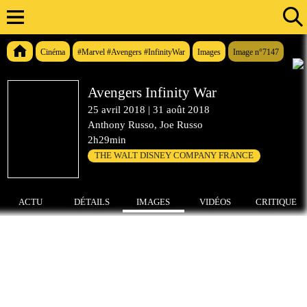
Cinéma
#Marvel #Avengers #InfinityWar
Images
Image n°7147
Avengers Infinity War
25 avril 2018
|
31 août 2018
Anthony Russo, Joe Russo
2h29min
THE WALT DISNEY COMPANY FRANCE
ACTU
DÉTAILS
IMAGES
VIDÉOS
CRITIQUE