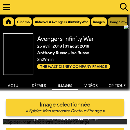
Cinéma
#Marvel #Avengers #InfinityWar
Images
Image n°76
Avengers Infinity War
25 avril 2018
|
31 août 2018
Anthony Russo, Joe Russo
2h29min
THE WALT DISNEY COMPANY FRANCE
ACTU
DÉTAILS
IMAGES
VIDÉOS
CRITIQUE
Image selectionnée
« Spider-Man rencontre Docteur Strange »
Spider-Man rencontre Docteur Strange