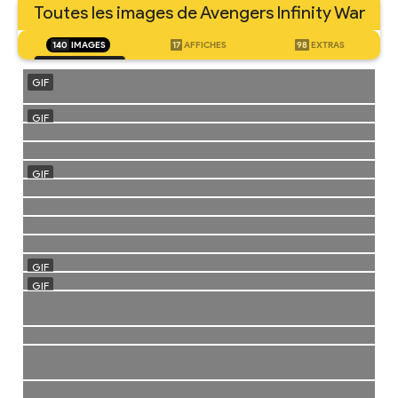
Toutes les images de Avengers Infinity War
140
IMAGES
17
AFFICHES
98
EXTRAS