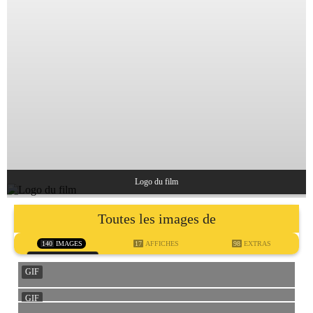
Logo du film
Toutes les images de
140
IMAGES
17
AFFICHES
98
EXTRAS