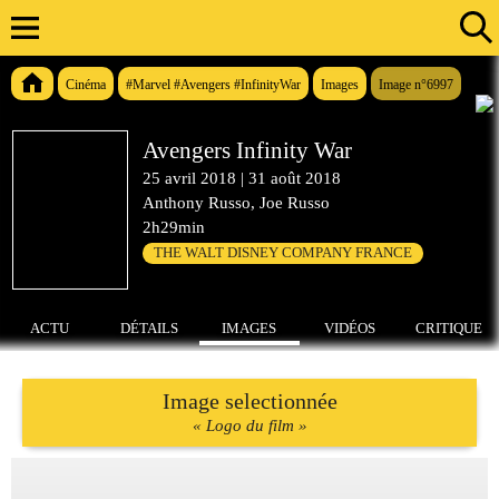
Cinéma
#Marvel #Avengers #InfinityWar
Images
Image n°6997
Avengers Infinity War
25 avril 2018
|
31 août 2018
Anthony Russo, Joe Russo
2h29min
THE WALT DISNEY COMPANY FRANCE
ACTU
DÉTAILS
IMAGES
VIDÉOS
CRITIQUE
Image selectionnée
« Logo du film »