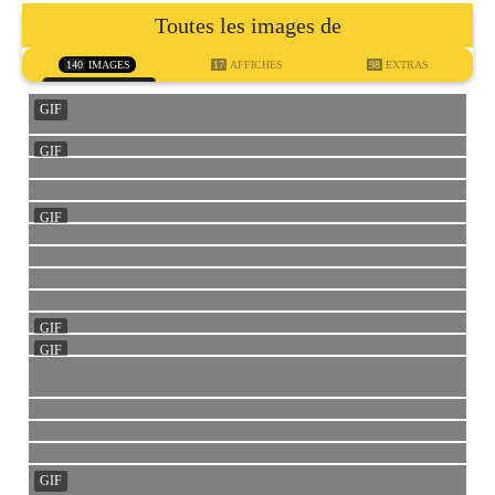
Toutes les images de
140
IMAGES
17
AFFICHES
98
EXTRAS