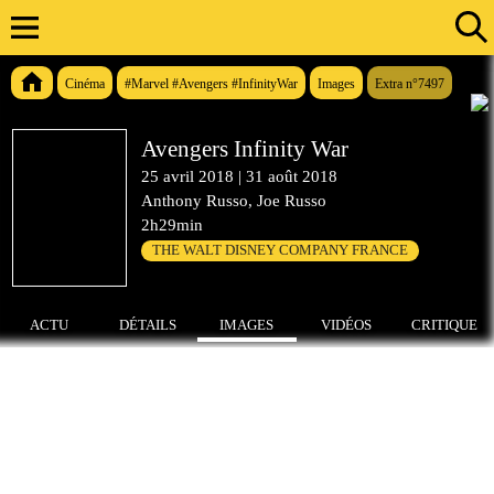
Cinéma
#Marvel #Avengers #InfinityWar
Images
Extra n°7497
Avengers Infinity War
25 avril 2018
|
31 août 2018
Anthony Russo, Joe Russo
2h29min
THE WALT DISNEY COMPANY FRANCE
ACTU
DÉTAILS
IMAGES
VIDÉOS
CRITIQUE