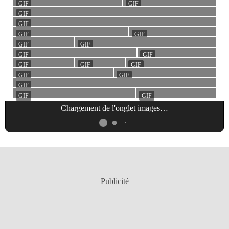
Chargement de l'onglet
images
…
Publicité