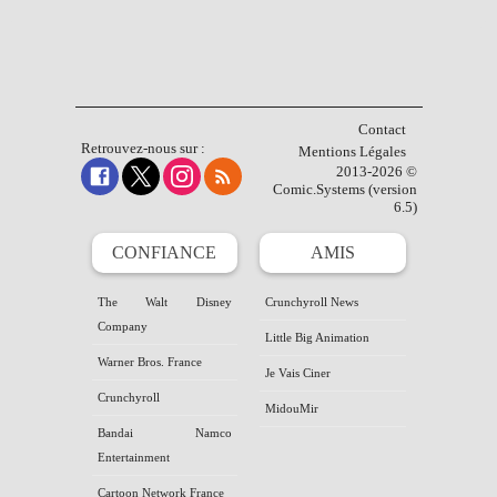
Contact
Retrouvez-nous sur :
Mentions Légales
2013-2026 ©
Comic.Systems (version
6.5)
CONFIANCE
AMIS
The Walt Disney
Crunchyroll News
Company
Little Big Animation
Warner Bros. France
Je Vais Ciner
Crunchyroll
MidouMir
Bandai Namco
Entertainment
Cartoon Network France