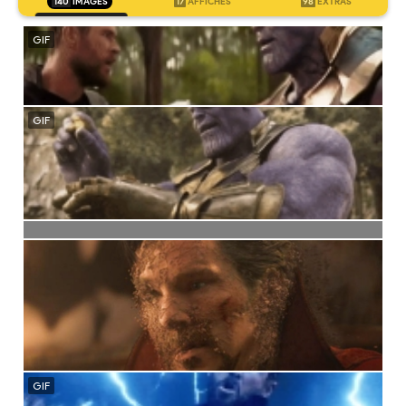
140
IMAGES
17
AFFICHES
98
EXTRAS