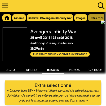
Cinéma
#Marvel #Avengers #InfinityWar
Images
Extra n°757
Avengers Infinity War
25 avril 2018
|
31 août 2018
Anthony Russo, Joe Russo
2h29min
THE WALT DISNEY COMPANY FRANCE
ACTU
DÉTAILS
IMAGES
VIDÉOS
CRITIQUE
Extra selectionné
« Couverture EW - Vision et Shuri: La chef de développement
du Wakanda serait très intéressée par cet être ramené à la vie
grâce à la magie, la science et du Vibranium »