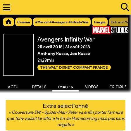
Cinéma
#Marvel #Avengers #InfinityWar
Images
Extra n°757
Avengers Infinity War
25 avril 2018
|
31 août 2018
Anthony Russo, Joe Russo
2h29min
THE WALT DISNEY COMPANY FRANCE
ACTU
DÉTAILS
IMAGES
VIDÉOS
CRITIQUE
Extra selectionné
« Couverture EW - Spider-Man: Peter va enfin porter l'armure
que Tony voulait lui offrir à la fin de Homecoming mais pas sans
dégâts »