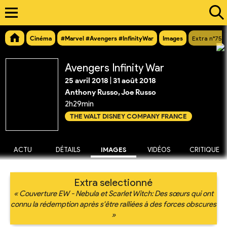
Cinéma
#Marvel #Avengers #InfinityWar
Images
Extra n°758
Avengers Infinity War
25 avril 2018
|
31 août 2018
Anthony Russo, Joe Russo
2h29min
THE WALT DISNEY COMPANY FRANCE
ACTU
DÉTAILS
IMAGES
VIDÉOS
CRITIQUE
Extra selectionné
« Couverture EW - Nebula et Scarlet Witch: Des sœurs qui ont
connu la rédemption après s'être ralliées à des forces obscures
»