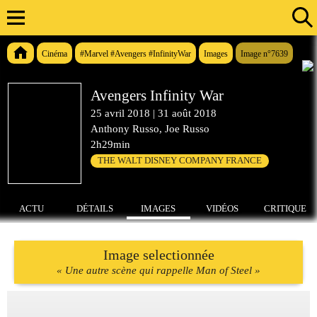
Cinéma
#Marvel #Avengers #InfinityWar
Images
Image n°7639
Avengers Infinity War
25 avril 2018
|
31 août 2018
Anthony Russo, Joe Russo
2h29min
THE WALT DISNEY COMPANY FRANCE
ACTU
DÉTAILS
IMAGES
VIDÉOS
CRITIQUE
Image selectionnée
« Une autre scène qui rappelle Man of Steel »