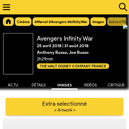
Cinéma
#Marvel #Avengers #InfinityWar
Images
Extra n°750
Avengers Infinity War
25 avril 2018
|
31 août 2018
Anthony Russo, Joe Russo
2h29min
THE WALT DISNEY COMPANY FRANCE
ACTU
DÉTAILS
IMAGES
VIDÉOS
CRITIQUE
Extra selectionné
« Artwork »