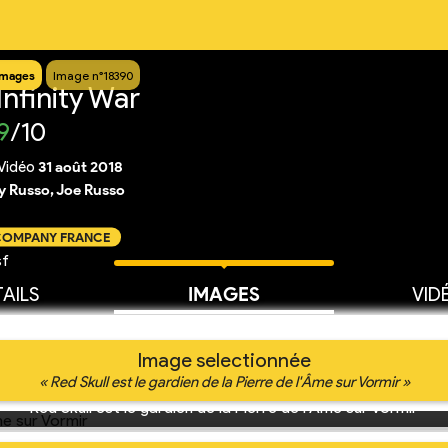
Images
Image n°18390
nfinity War
9
/10
Vidéo
31 août 2018
 Russo, Joe Russo
 COMPANY FRANCE
sf
AILS
IMAGES
VID
Image selectionnée
« Red Skull est le gardien de la Pierre de l'Âme sur Vormir »
Red Skull est le gardien de la Pierre de l'Âme sur Vormir