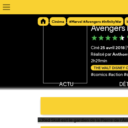
Cinéma
#Marvel #Avengers #InfinityWar
Avengers I
Ciné
25 avril 2018
|
Réalisé par
Anthony
2h29min
THE WALT DISNEY
#comics #action #
ACTU
DÉT