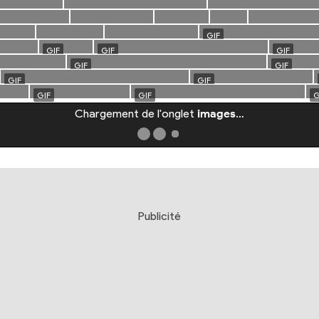
Chargement de l'onglet
images
…
Publicité