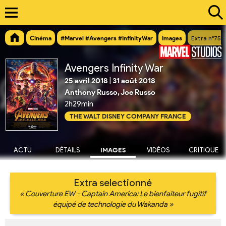
Cinéma
#Marvel #Avengers #InfinityWar
Images
Extra n°757
Avengers Infinity War
25 avril 2018
|
31 août 2018
Anthony Russo, Joe Russo
2h29min
THE WALT DISNEY COMPANY FRANCE
ACTU
DÉTAILS
IMAGES
VIDÉOS
CRITIQUE
Extra selectionné
« Couverture EW - Captain America: Le bienfaiteur fugitif
équipé de technologie du Wakanda »