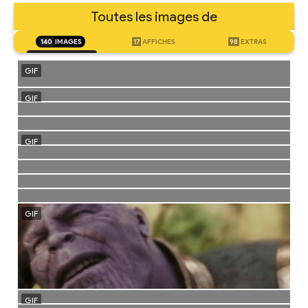
Toutes les images de
140
IMAGES
17
AFFICHES
98
EXTRAS