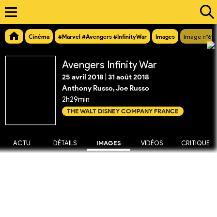
Cinéma
#Marvel #Avengers #InfinityWar
Images
Image n°69
Avengers Infinity War
25 avril 2018
|
31 août 2018
Anthony Russo, Joe Russo
2h29min
THE WALT DISNEY COMPANY FRANCE
ACTU
DÉTAILS
IMAGES
VIDÉOS
CRITIQUE