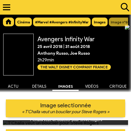
Cinéma
#Marvel #Avengers #InfinityWar
Images
Image n°69
Avengers Infinity War
25 avril 2018
|
31 août 2018
Anthony Russo, Joe Russo
2h29min
THE WALT DISNEY COMPANY FRANCE
ACTU
DÉTAILS
IMAGES
VIDÉOS
CRITIQUE
Image selectionnée
« T'Challa veut un bouclier pour Steve Rogers »
T'Challa veut un bouclier pour Steve Rogers