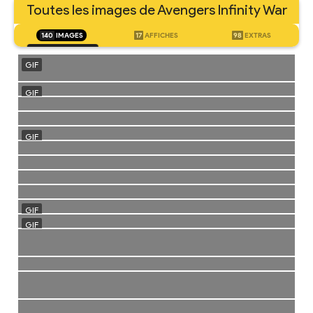
Toutes les images de Avengers Infinity War
140
IMAGES
17
AFFICHES
98
EXTRAS