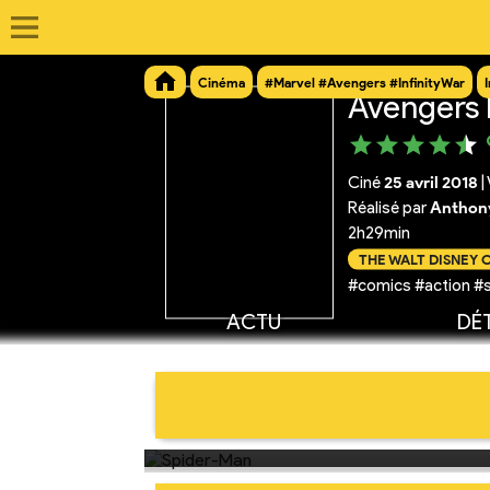
Cinéma
#Marvel #Avengers #InfinityWar
Avengers I
Ciné
25 avril 2018
|
Réalisé par
Anthony
2h29min
THE WALT DISNEY
#comics #action #
ACTU
DÉT