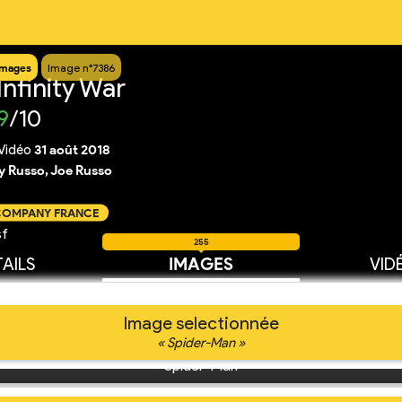
Images
Image n°7386
nfinity War
9
/10
Vidéo
31 août 2018
 Russo, Joe Russo
 COMPANY FRANCE
sf
255
AILS
IMAGES
VID
Image selectionnée
« Spider-Man »
Spider-Man