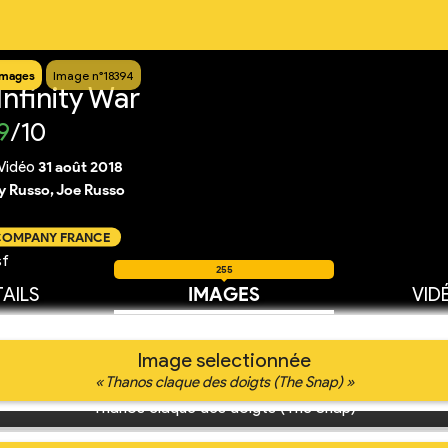
Images
Image n°18394
nfinity War
9
/10
Vidéo
31 août 2018
 Russo, Joe Russo
 COMPANY FRANCE
sf
255
AILS
IMAGES
VID
Image selectionnée
« Thanos claque des doigts (The Snap) »
Thanos claque des doigts (The Snap)