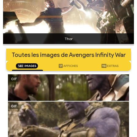
Thor
Toutes les images de Avengers Infinity War
140
IMAGES
17
AFFICHES
98
EXTRAS