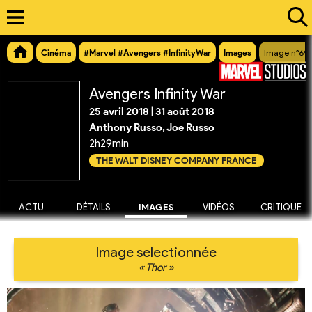
Cinéma
#Marvel #Avengers #InfinityWar
Images
Image n°69
Avengers Infinity War
25 avril 2018
|
31 août 2018
Anthony Russo, Joe Russo
2h29min
THE WALT DISNEY COMPANY FRANCE
ACTU
DÉTAILS
IMAGES
VIDÉOS
CRITIQUE
Image selectionnée
« Thor »