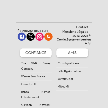
Contact
Retrouvez-nous sur :
Mentions Légales
2013-2026 ©
Comic.Systems (version
6.5)
CONFIANCE
AMIS
The Walt Disney
Crunchyroll News
Company
Little Big Animation
Warner Bros. France
Je Vais Ciner
Crunchyroll
MidouMir
Bandai Namco
Entertainment
Cartoon Network