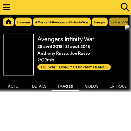
Cinéma
#Marvel #Avengers #InfinityWar
Images
Extra n°749
Avengers Infinity War
25 avril 2018
|
31 août 2018
Anthony Russo, Joe Russo
2h29min
THE WALT DISNEY COMPANY FRANCE
ACTU
DÉTAILS
IMAGES
VIDÉOS
CRITIQUE