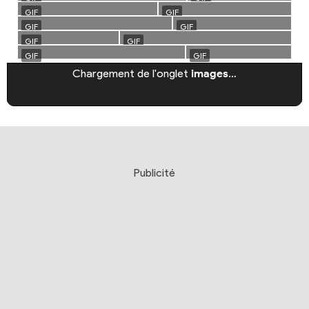
Chargement de l'onglet
images
…
Publicité