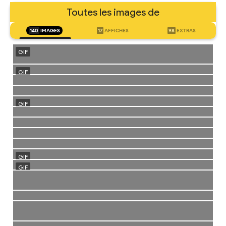
Toutes les images de
140
IMAGES
17
AFFICHES
98
EXTRAS