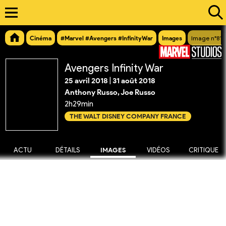
Cinéma
#Marvel #Avengers #InfinityWar
Images
Image n°812
Avengers Infinity War
25 avril 2018
|
31 août 2018
Anthony Russo, Joe Russo
2h29min
THE WALT DISNEY COMPANY FRANCE
ACTU
DÉTAILS
IMAGES
VIDÉOS
CRITIQUE