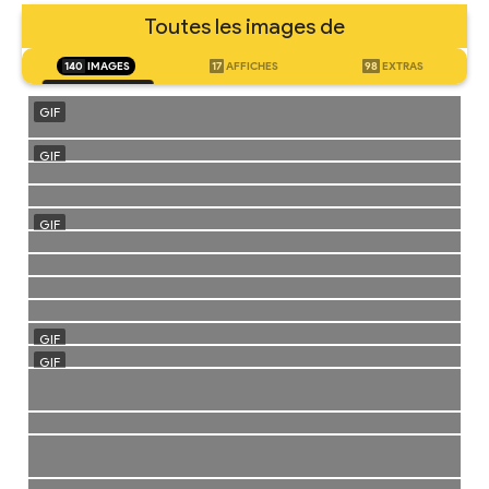
Toutes les images de
140
IMAGES
17
AFFICHES
98
EXTRAS