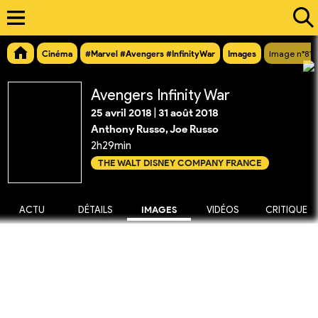
Cinéma
#Marvel #Avengers #InfinityWar
Images
Image n°813
Avengers Infinity War
25 avril 2018
|
31 août 2018
Anthony Russo, Joe Russo
2h29min
THE WALT DISNEY COMPANY FRANCE
ACTU
DÉTAILS
IMAGES
VIDÉOS
CRITIQUE