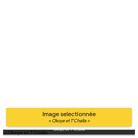
Image selectionnée
« Okoye et T'Challa »
Okoye et T'Challa