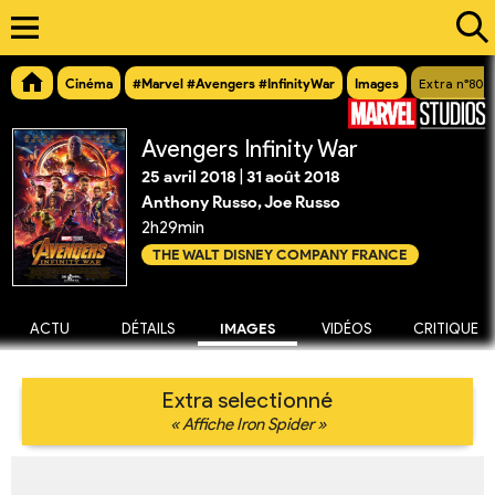
Cinéma
#Marvel #Avengers #InfinityWar
Images
Extra n°8081
Avengers Infinity War
25 avril 2018
|
31 août 2018
Anthony Russo, Joe Russo
2h29min
THE WALT DISNEY COMPANY FRANCE
ACTU
DÉTAILS
IMAGES
VIDÉOS
CRITIQUE
Extra selectionné
« Affiche Iron Spider »