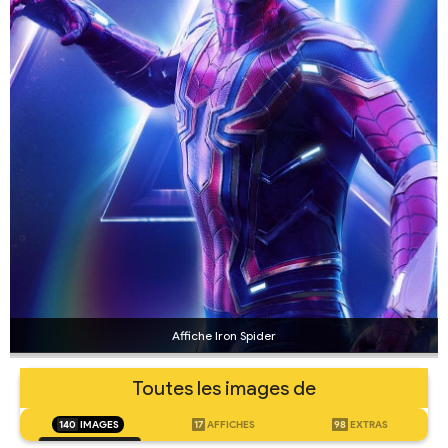
Affiche Iron Spider
Toutes les images de
140
IMAGES
17
AFFICHES
98
EXTRAS