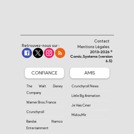
Contact
Retrouvez-nous sur :
Mentions Légales
2013-2026 ©
Comic.Systems (version
6.5)
CONFIANCE
AMIS
The Walt Disney
Crunchyroll News
Company
Little Big Animation
Warner Bros. France
Je Vais Ciner
Crunchyroll
MidouMir
Bandai Namco
Entertainment