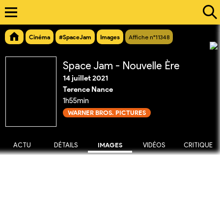
Cinéma
#SpaceJam
Images
Affiche n°11348
Space Jam - Nouvelle Ère
14 juillet 2021
Terence Nance
1h55min
WARNER BROS. PICTURES
ACTU
DÉTAILS
IMAGES
VIDÉOS
CRITIQUE