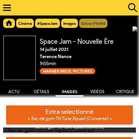
Cinéma
#SpaceJam
Images
Extra n°14150
Space Jam - Nouvelle Ère
14 juillet 2021
Terence Nance
1h55min
WARNER BROS. PICTURES
ACTU
DÉTAILS
IMAGES
VIDÉOS
CRITIQUE
Extra selectionné
« Sac de gym Titi Tune Squad (Converse) »
Sac de gym Titi Tune Squad (Converse)