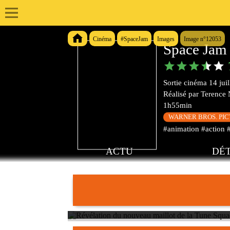
Cinéma
#SpaceJam
Images
Image n°12053
Space Jam 
Sortie cinéma
14 jui
Réalisé par
Terence
1h55min
WARNER BROS. PI
#animation #action #
ACTU
DÉT