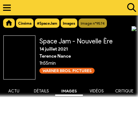
Cinéma
#SpaceJam
Images
Image n°9574
Space Jam - Nouvelle Ère
14 juillet 2021
Terence Nance
1h55min
WARNER BROS. PICTURES
ACTU
DÉTAILS
IMAGES
VIDÉOS
CRITIQUE