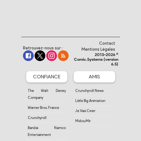
Contact
Retrouvez-nous sur :
Mentions Légales
2013-2026 ©
Comic.Systems (version
6.5)
CONFIANCE
AMIS
The Walt Disney
Crunchyroll News
Company
Little Big Animation
Warner Bros. France
Je Vais Ciner
Crunchyroll
MidouMir
Bandai Namco
Entertainment