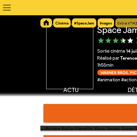
Cinéma
#SpaceJam
Images
Extra n°14
Space Jam
Sortie cinéma
14 ju
Réalisé par
Terence
1h55min
WARNER BROS. PI
#animation #action
ACTU
DÉT