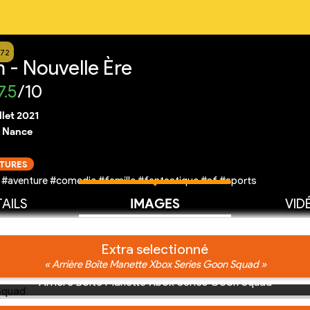
272
 - Nouvelle Ère
7.5
/10
illet 2021
 Nance
CTURES
 #aventure #comedie #famille #fantastique #sf #sports
AILS
IMAGES
VID
Extra selectionné
« Arrière Boîte Manette Xbox Series Goon Squad »
Arrière Boîte Manette Xbox Series Goon Squad