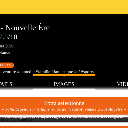
- Nouvelle Ère
7.5
/10
llet 2021
 Nance
CTURES
aventure #comedie #famille #fantastique #sf #sports
AILS
IMAGES
VID
Extra selectionné
« John Legend sur le tapis rouge de l'avant-Première à Los Angeles »
John Legend sur le tapis rouge de l'avant-Première à Los Angeles