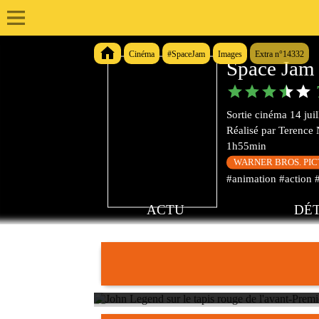
Cinéma
#SpaceJam
Images
Extra n°14332
Space Jam 
Sortie cinéma
14 jui
Réalisé par
Terence
1h55min
WARNER BROS. PI
#animation #action #
ACTU
DÉT