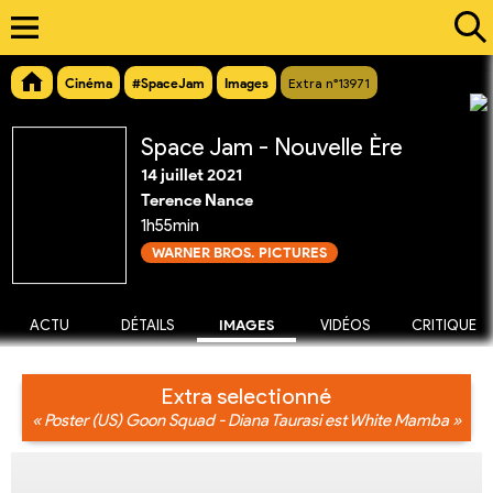
Cinéma
#SpaceJam
Images
Extra n°13971
Space Jam - Nouvelle Ère
14 juillet 2021
Terence Nance
1h55min
WARNER BROS. PICTURES
ACTU
DÉTAILS
IMAGES
VIDÉOS
CRITIQUE
Extra selectionné
« Poster (US) Goon Squad - Diana Taurasi est White Mamba »