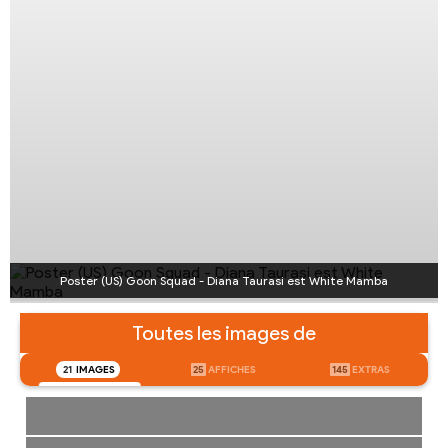
Poster (US) Goon Squad - Diana Taurasi est White Mamba
Toutes les images de
21
IMAGES
25
AFFICHES
145
EXTRAS