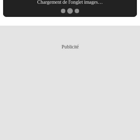
Chargement de l'onglet
images
…
Publicité