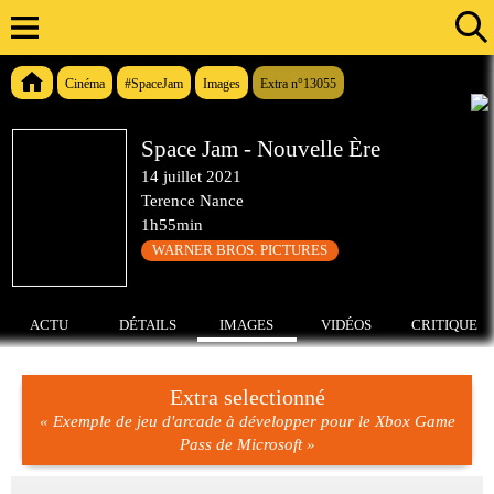
Cinéma
#SpaceJam
Images
Extra n°13055
Space Jam - Nouvelle Ère
14 juillet 2021
Terence Nance
1h55min
WARNER BROS. PICTURES
ACTU
DÉTAILS
IMAGES
VIDÉOS
CRITIQUE
Extra selectionné
« Exemple de jeu d'arcade à développer pour le Xbox Game
Pass de Microsoft »