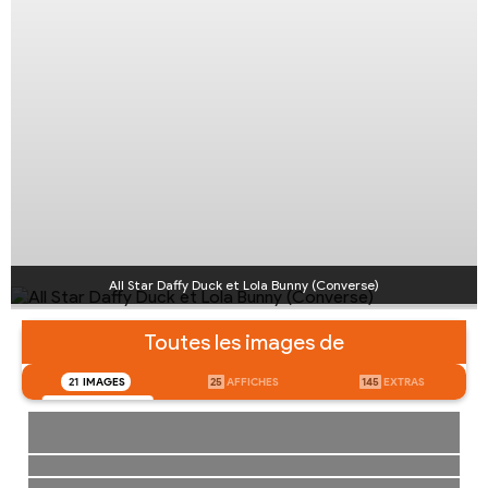
All Star Daffy Duck et Lola Bunny (Converse)
Toutes les images de
21
IMAGES
25
AFFICHES
145
EXTRAS