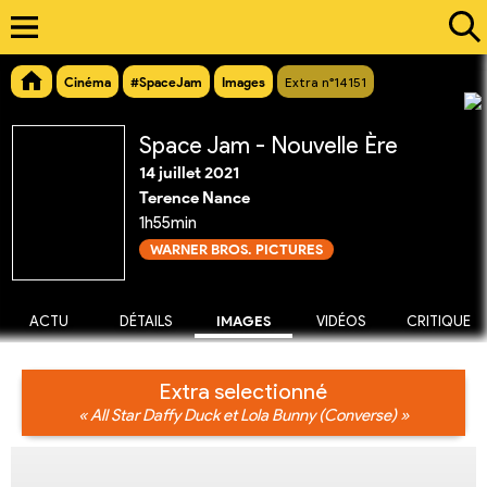
Cinéma
#SpaceJam
Images
Extra n°14151
Space Jam - Nouvelle Ère
14 juillet 2021
Terence Nance
1h55min
WARNER BROS. PICTURES
ACTU
DÉTAILS
IMAGES
VIDÉOS
CRITIQUE
Extra selectionné
« All Star Daffy Duck et Lola Bunny (Converse) »