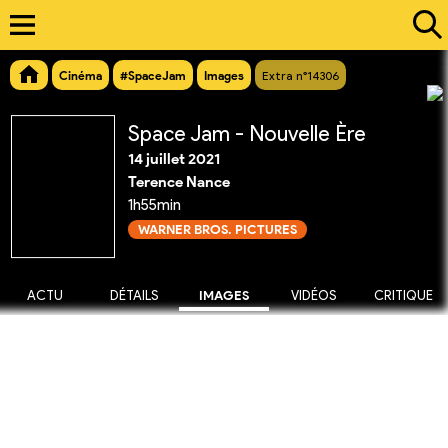
Cinéma
#SpaceJam
Images
Extra n°14306
Space Jam - Nouvelle Ère
14 juillet 2021
Terence Nance
1h55min
WARNER BROS. PICTURES
ACTU
DÉTAILS
IMAGES
VIDÉOS
CRITIQUE