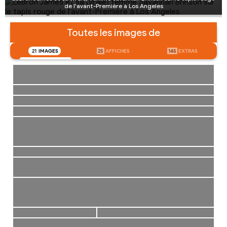
de l'avant-Première à Los Angeles
Toutes les images de
21
IMAGES
25
AFFICHES
145
EXTRAS