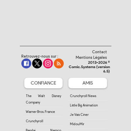
Contact
Retrouvez-nous sur :
Mentions Légales
2013-2026 ©
Comic.Systems (version
6.5)
CONFIANCE
AMIS
The Walt Disney
Crunchyroll News
Company
Little Big Animation
Warner Bros. France
Je Vais Ciner
Crunchyroll
MidouMir
Bandai Namco