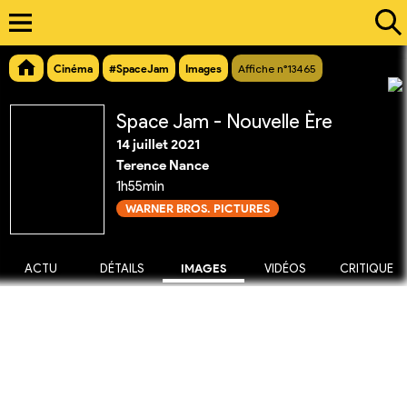
Cinéma
#SpaceJam
Images
Affiche n°13465
Space Jam - Nouvelle Ère
14 juillet 2021
Terence Nance
1h55min
WARNER BROS. PICTURES
ACTU
DÉTAILS
IMAGES
VIDÉOS
CRITIQUE