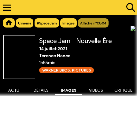
Cinéma
#SpaceJam
Images
Affiche n°13504
Space Jam - Nouvelle Ère
14 juillet 2021
Terence Nance
1h55min
WARNER BROS. PICTURES
ACTU
DÉTAILS
IMAGES
VIDÉOS
CRITIQUE