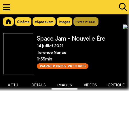
Cinéma
#SpaceJam
Images
Extra n°14331
Space Jam - Nouvelle Ère
14 juillet 2021
Terence Nance
1h55min
WARNER BROS. PICTURES
ACTU
DÉTAILS
IMAGES
VIDÉOS
CRITIQUE