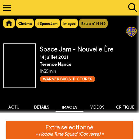
Cinéma
#SpaceJam
Images
Extra n°14149
Space Jam - Nouvelle Ère
14 juillet 2021
Terence Nance
1h55min
WARNER BROS. PICTURES
ACTU
DÉTAILS
IMAGES
VIDÉOS
CRITIQUE
Extra selectionné
« Hoodie Tune Squad (Converse) »